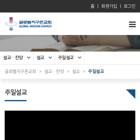
홈
|
회원가입
|
로그인
설교ㆍ찬양
설교
주일설교
글로벌지구촌교회
>
설교ㆍ찬양
>
설교
>
주일설교
주일설교