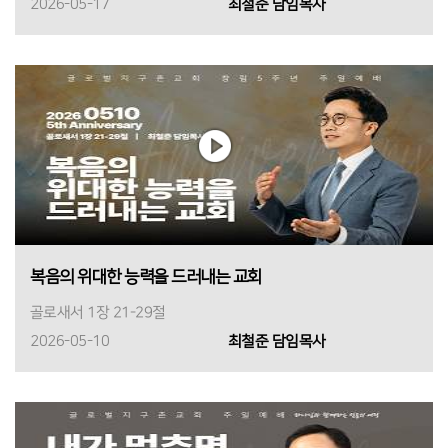
2026-05-17
최철준 담임목사
복음의 위대한 능력을 드러내는 교회
골로새서 1장 21-29절
2026-05-10
최철준 담임목사