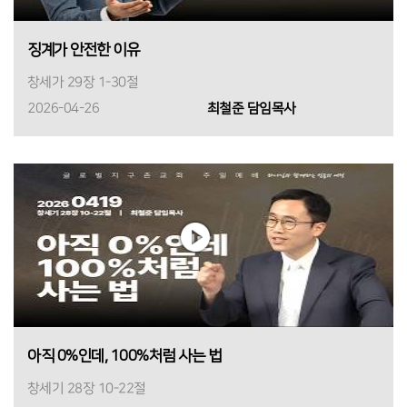
징계가 안전한 이유
창세가 29장 1-30절
2026-04-26
최철준 담임목사
아직 0%인데, 100%처럼 사는 법
창세기 28장 10-22절